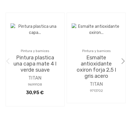
Pintura y barnices
Pintura y barnices
Pintura plastica
Esmalte
una capa mate 4 l
antioxidante
verde suave
oxiron forja 2,5 l
gris acero
TITAN
TITAN
9699108
9713702
30,95 €