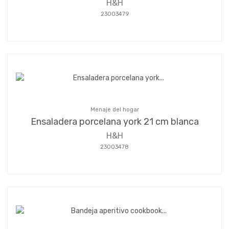
H&H
23003479
Menaje del hogar
Ensaladera porcelana york 21 cm blanca
H&H
23003478