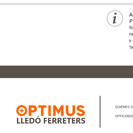
A
P
Si
n
ir
ti
QUIÉNES 
OPTICONS