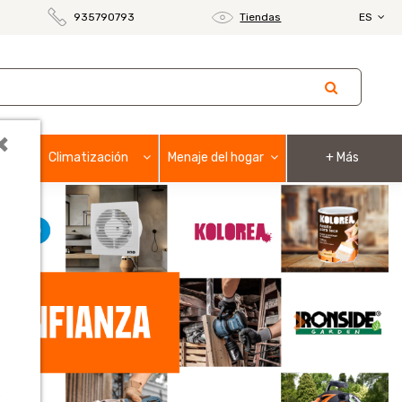
935790793
Tiendas
ES
×
Climatización
Menaje del hogar
+ Más
Next
o