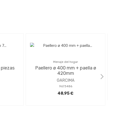
Menaje del hogar
 piezas
Paellero ø 400 mm + paella ø
420mm
GARCIMA
9673486
48,95 €