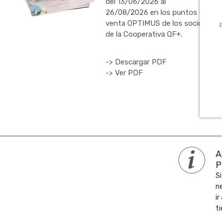
del 13/06/2026 al
26/08/2026 en los puntos de
venta OPTIMUS de los socios
de la Cooperativa QF+.
-> Descargar PDF
-> Ver PDF
A
P
Si
n
ir
ti