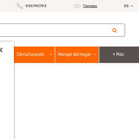
935790793
Tiendas
ES
×
Climatización
Menaje del hogar
+ Más
o