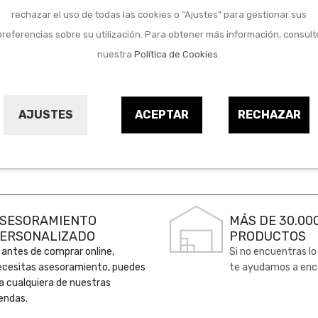
Catálogo Verano Ventilación
rechazar el uso de todas las cookies o “Ajustes” para gestionar sus
OPTIMUS (QF+) del
21/05/2026 al 12/08/2026 en
preferencias sobre su utilización. Para obtener más información, consult
los puntos de venta
nuestra
Política de Cookies
.
OPTIMUS de los socios de la
Cooperativa QF+.
AJUSTES
ACEPTAR
RECHAZAR
-> Descargar PDF
-> Ver PDF
SESORAMIENTO
MÁS DE 30.00
ERSONALIZADO
PRODUCTOS
 antes de comprar online,
Si no encuentras lo
ecesitas asesoramiento, puedes
te ayudamos a enc
 a cualquiera de nuestras
endas.