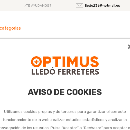
¿TE AYUDAMOS?
lledo236@hotmail.es
 y
Ferretería
Herramientas
Maquinaria
es
AVISO DE COOKIES
(PDF) Verano Ventilación
2026 OPTIMUS QF+ (Es).
Del 21/05/2026 al
Utilizamos cookies propias y de terceros para garantizar el correcto
12/08/2026.
funcionamiento de la web, realizar estudios estadísticos y analizar la
52 páginas
navegación de los usuarios. Pulse “Aceptar” o “Rechazar” para aceptar 