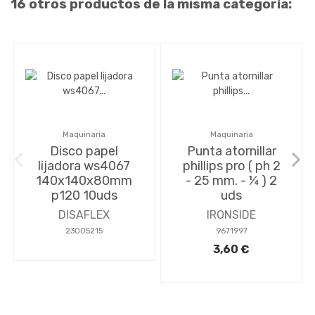
16 otros productos de la misma categoría:
Maquinaria
Maquinaria
Disco papel
Punta atornillar
lijadora ws4067
phillips pro ( ph 2
140x140x80mm
- 25 mm. - ¼ ) 2
p120 10uds
uds
DISAFLEX
IRONSIDE
23005215
9671997
3,60 €