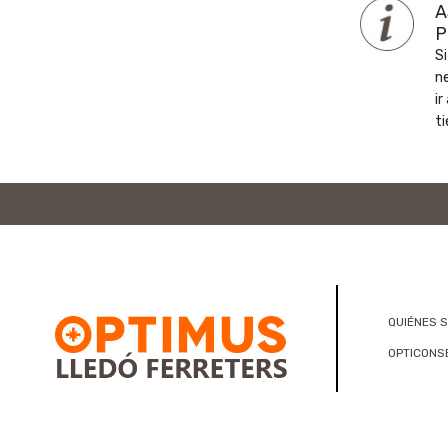
A
P
Si
n
ir
ti
QUIÉNES 
OPTICONS